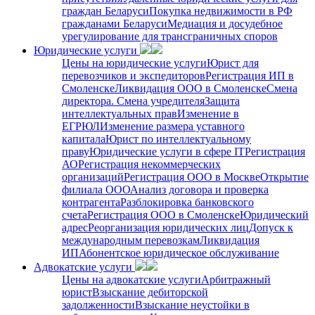
граждан Беларуси
Покупка недвижимости в РФ
гражданами Беларуси
Медиация и досудебное
урегулирование для трансграничных споров
Юридические услуги
Цены на юридические услуги
Юрист для
перевозчиков и экспедиторов
Регистрация ИП в
Смоленске
Ликвидация ООО в Смоленске
Смена
директора. Смена учредителя
Защита
интеллектуальных прав
Изменение в
ЕГРЮЛ
Изменение размера уставного
капитала
Юрист по интеллектуальному
праву
Юридические услуги в сфере IT
Регистрация
АО
Регистрация некоммерческих
организаций
Регистрация ООО в Москве
Открытие
филиала ООО
Анализ договора и проверка
контрагента
Разблокировка банковского
счета
Регистрация ООО в Смоленске
Юридический
адрес
Реорганизация юридических лиц
Допуск к
международным перевозкам
Ликвидация
ИП
Абонентское юридическое обслуживание
Адвокатские услуги
Цены на адвокатские услуги
Арбитражный
юрист
Взыскание дебиторской
задолженности
Взыскание неустойки в