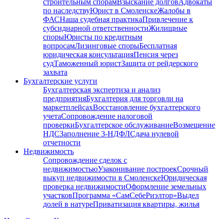
строительным спорам
Взыскание долгов
Адвокаты
по наследству
Юрист в Смоленске
Жалобы в
ФАС
Наша судебная практика
Привлечение к
субсидиарной ответственности
Жилищные
споры
Юристы по кредитным
вопросам
Лизинговые споры
Бесплатная
юридическая консультация
Пенсия через
суд
Таможенный юрист
Защита от рейдерского
захвата
Бухгалтерские услуги
Бухгалтерская экспертиза и анализ
предприятия
Бухгалтерия для торговли на
маркетплейсах
Восстановление бухгалтерского
учета
Сопровождение налоговой
проверки
Бухгалтерское обслуживание
Возмещение
НДС
Заполнение 3-НДФЛ
Сдача нулевой
отчетности
Недвижимость
Сопровождение сделок с
недвижимостью
Узаконивание построек
Срочный
выкуп недвижимости в Cмоленске
Юридическая
проверка недвижимости
Оформление земельных
участков
Программа «СамСебеРиэлтор»
Выдел
долей в натуре
Приватизация квартиры, жилья