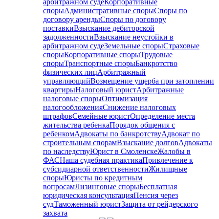
арбитражном суде
Корпоративные
споры
Административные споры
Споры по
договору аренды
Споры по договору
поставки
Взыскание дебиторской
задолженности
Взыскание неустойки в
арбитражном суде
Земельные споры
Страховые
споры
Корпоративные споры
Трудовые
споры
Транспортные споры
Банкротство
физических лиц
Арбитражный
управляющий
Возмещение ущерба при затоплении
квартиры
Налоговый юрист
Арбитражные
налоговые споры
Оптимизация
налогообложения
Снижение налоговых
штрафов
Семейные юрист
Определение места
жительства ребенка
Порядок общения с
ребенком
Адвокаты по банкротству
Адвокат по
строительным спорам
Взыскание долгов
Адвокаты
по наследству
Юрист в Смоленске
Жалобы в
ФАС
Наша судебная практика
Привлечение к
субсидиарной ответственности
Жилищные
споры
Юристы по кредитным
вопросам
Лизинговые споры
Бесплатная
юридическая консультация
Пенсия через
суд
Таможенный юрист
Защита от рейдерского
захвата