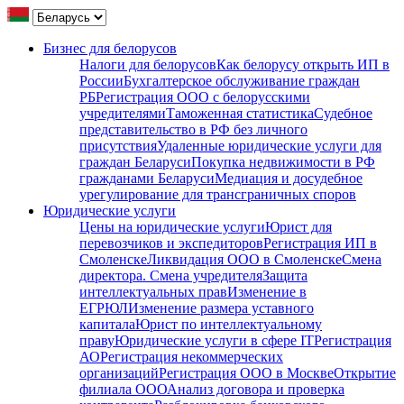
Бизнес для белорусов
Налоги для белорусов
Как белорусу открыть ИП в
России
Бухгалтерское обслуживание граждан
РБ
Регистрация ООО с белорусскими
учредителями
Таможенная статистика
Судебное
представительство в РФ без личного
присутствия
Удаленные юридические услуги для
граждан Беларуси
Покупка недвижимости в РФ
гражданами Беларуси
Медиация и досудебное
урегулирование для трансграничных споров
Юридические услуги
Цены на юридические услуги
Юрист для
перевозчиков и экспедиторов
Регистрация ИП в
Смоленске
Ликвидация ООО в Смоленске
Смена
директора. Смена учредителя
Защита
интеллектуальных прав
Изменение в
ЕГРЮЛ
Изменение размера уставного
капитала
Юрист по интеллектуальному
праву
Юридические услуги в сфере IT
Регистрация
АО
Регистрация некоммерческих
организаций
Регистрация ООО в Москве
Открытие
филиала ООО
Анализ договора и проверка