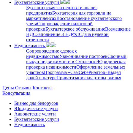
Бухгалтерские услуги
Бухгалтерская экспертиза и анализ
предприятия
Бухгалтерия для торговли на
маркетплейсах
Восстановление бухгалтерского
учета
Сопровождение налоговой
проверки
Бухгалтерское обслуживание
Возмещение
НДС
Заполнение 3-НДФЛ
Сдача нулевой
отчетности
Недвижимость
Сопровождение сделок с
недвижимостью
Узаконивание построек
Срочный
выкуп недвижимости в Cмоленске
Юридическая
проверка недвижимости
Оформление земельных
участков
Программа «СамСебеРиэлтор»
Выдел
долей в натуре
Приватизация квартиры, жилья
Цены
Отзывы
Контакты
Консультация
Бизнес для белорусов
Юридические услуги
Адвокатские услуги
Бухгалтерские услуги
Недвижимость