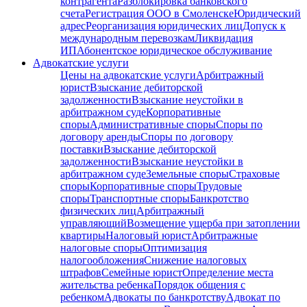
контрагента
Разблокировка банковского
счета
Регистрация ООО в Смоленске
Юридический
адрес
Реорганизация юридических лиц
Допуск к
международным перевозкам
Ликвидация
ИП
Абонентское юридическое обслуживание
Адвокатские услуги
Цены на адвокатские услуги
Арбитражный
юрист
Взыскание дебиторской
задолженности
Взыскание неустойки в
арбитражном суде
Корпоративные
споры
Административные споры
Споры по
договору аренды
Споры по договору
поставки
Взыскание дебиторской
задолженности
Взыскание неустойки в
арбитражном суде
Земельные споры
Страховые
споры
Корпоративные споры
Трудовые
споры
Транспортные споры
Банкротство
физических лиц
Арбитражный
управляющий
Возмещение ущерба при затоплении
квартиры
Налоговый юрист
Арбитражные
налоговые споры
Оптимизация
налогообложения
Снижение налоговых
штрафов
Семейные юрист
Определение места
жительства ребенка
Порядок общения с
ребенком
Адвокаты по банкротству
Адвокат по